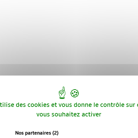
utilise des cookies et vous donne le contrôle sur
vous souhaitez activer
Nos partenaires
(2)