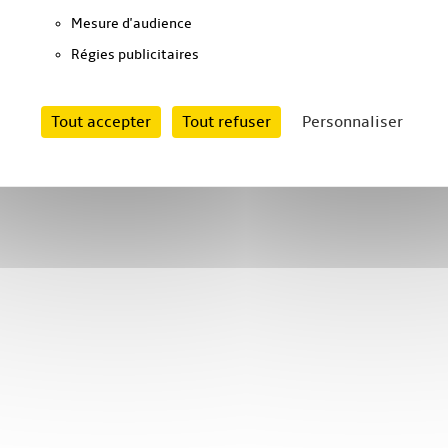
Mesure d'audience
Régies publicitaires
Tout accepter
Tout refuser
Personnaliser