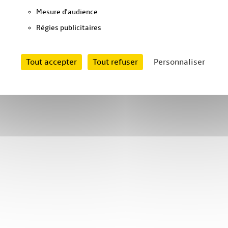
Mesure d'audience
Régies publicitaires
Tout accepter
Tout refuser
Personnaliser