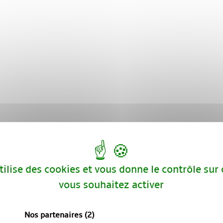
utilise des cookies et vous donne le contrôle sur
vous souhaitez activer
Nos partenaires
(2)