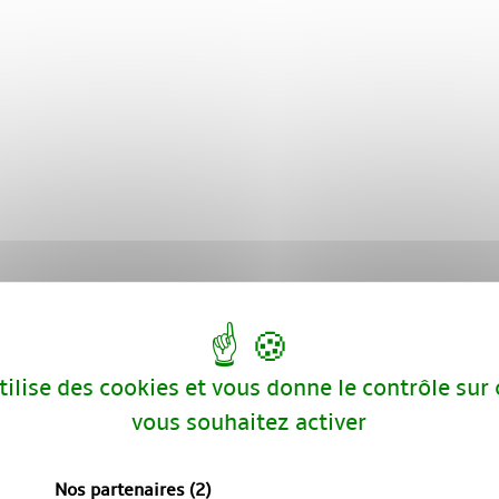
utilise des cookies et vous donne le contrôle sur
vous souhaitez activer
Nos partenaires
(2)