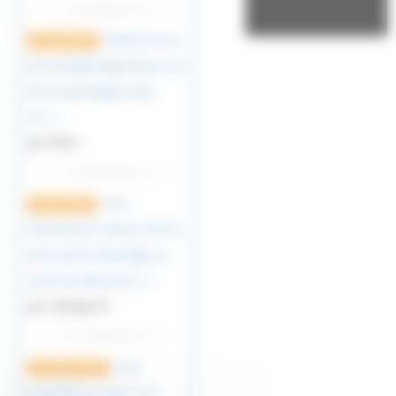
Merlin est un
27 avril 2023
personnage légendaire issu
de la mythologie celte
et (…)
par Marc
Très
9 mars 2023
intéressant comme article,
merci pour le partage. je
suis moi même un (…)
par vikings76
Une
12 janvier 2023
bouteille à la mer ! J’ai