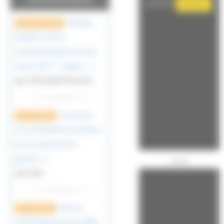
désactivé.
Autoriser
Bonjour,
25 octobre 2023
Quelles sont les
caractéristiques de cette
arme, SVP ? : calibre, (…)
par ZIELINSKI Richard
Cet article
14 août 2023
sur la bataille de Tsushima
et le contexte de la
guerre (…)
Publicité
par Kiyo
Dans la
27 avril 2023
mythologie grecque, Niké