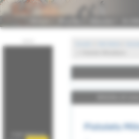
Panneau de gestion des cookies
Antiquité
Moyen-Age
Renaissance
De 155
...
...
...
Publicité
Accueil
XXe Siècle
Secon
Pistolets Mitrailleurs
Articles et so
Pistolets Mit
Google Adsense est