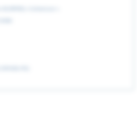
 40 (MP40) « Schmeisser »
1938A
 (M1928, M1)