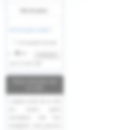
Mot de passe :
mot de passe oublié ?
Se souvenir de moi
IP :
Connexion
216.73.216.144
Vous inscrire sur
ce site
L’espace privé de ce site
est ouvert après
inscription. Une fois
enregistré, vous pourrez