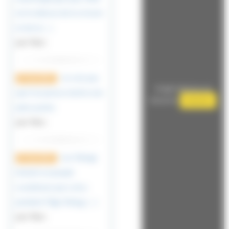
est la déesse de la victoire
et de la (…)
par Marc
Je crois pas
27 avril 2023
Google Adsense est
que l’on puisse mettre une
désactivé.
Autoriser
pièce jointe.
par Marc
Les Vikings
27 avril 2023
étaient un peuple
scandinave qui a vécu
pendant l’Âge Viking, (…)
par Marc