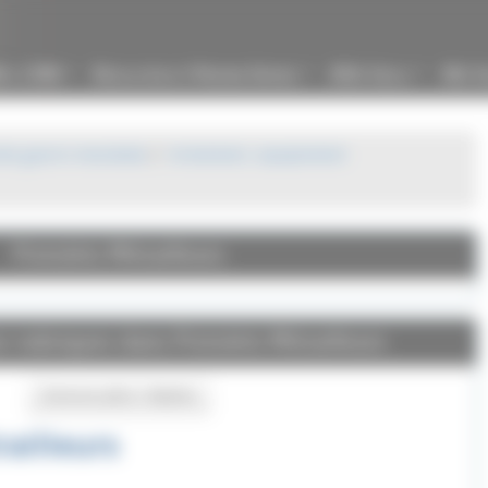
8 à 1789
Révolution et Premier Empire
XIXe Siècle
XXe Si
...
...
...
de guerre mondiale
Armement, equipement
Pistolets Mitrailleurs
us-rubriques dans Pistolets Mitrailleurs
Inverser plier / déplier
railleurs