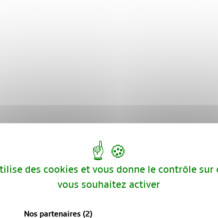
utilise des cookies et vous donne le contrôle sur
vous souhaitez activer
Nos partenaires
(2)