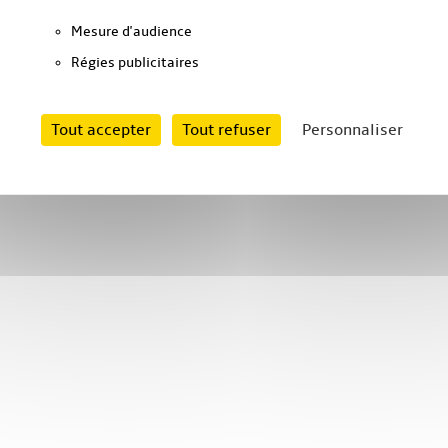
Mesure d'audience
Régies publicitaires
Tout accepter
Tout refuser
Personnaliser