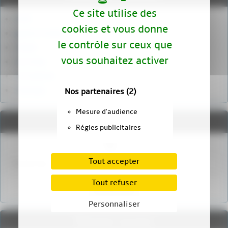
Ce site utilise des
fusil
cookies et vous donne
guerre froide
le contrôle sur ceux que
sniper
vous souhaitez activer
US Army
US marines
Vietnam
Nos partenaires
(2)
Mesure d'audience
Recherche dans le site
Régies publicitaires
Tout accepter
Tout refuser
Rechercher
Personnaliser
Réseaux sociaux