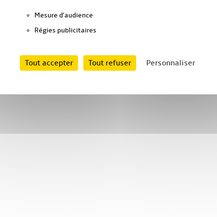
Mesure d'audience
Régies publicitaires
Tout accepter
Tout refuser
Personnaliser