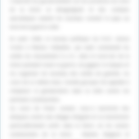
L’autorité du gouvernement sur les provinces du nord
désactivé.
Autoriser
désactivé.
Autoriser
de la Grèce se désagrégeait et des combats
sporadiques avaient de nouveau conduit le pays au
bord de la guerre civile.
En août 1946, le bureau politique du K.K.E. donna
l’ordre à Markos Vafiadhis, qui avait commandé les
unités du mouvement E.L.A.S. dans le nord-est de la
Grèce pendant toute la guerre, de gagner le maquis et
d’y organiser de nouveau des unités de guérilla. Au
cours de ce même mois, l’armée grecque fut appelée à
remplacer la gendarmerie dans la lutte contre les
partisans communistes.
Publicité
Au cours de l’hiver suivant, ceux-ci lancèrent des
attaques contre des villages éloignés et se montrèrent
particulièrement actifs dans le Nord, où les voisins
communistes de la Grèce : Albanie, Bulgarie et