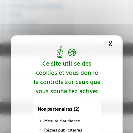
premiere guerre mondiale
Unités
XIX eme Siecle
XX eme siecle
X
Masqu
Recherche dans le site
Ce site utilise des
cookies et vous donne
le contrôle sur ceux que
Rechercher
vous souhaitez activer
Réseaux sociaux
Nos partenaires
(2)
Mesure d'audience
Régies publicitaires