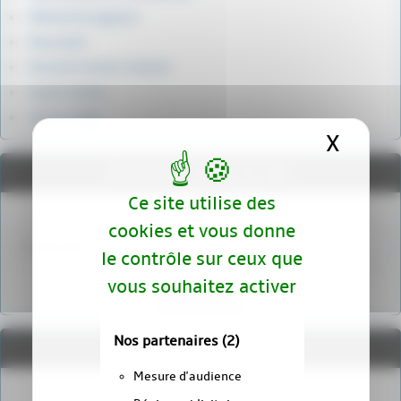
Mikhaïl Boulgakov
Mussolini
Mustafa Kemal Atatürk
Sacha Guitry
Victor Hugo
X
Masqu
Recherche dans le site
Ce site utilise des
cookies et vous donne
le contrôle sur ceux que
vous souhaitez activer
Rechercher
Nos partenaires
(2)
Réseaux sociaux
Mesure d'audience