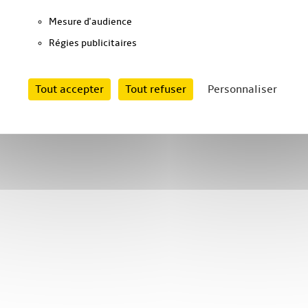
Mesure d'audience
Régies publicitaires
Tout accepter
Tout refuser
Personnaliser