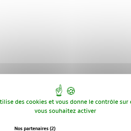
utilise des cookies et vous donne le contrôle sur
vous souhaitez activer
Nos partenaires
(2)