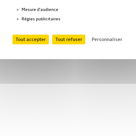
Mesure d'audience
Régies publicitaires
Tout accepter
Tout refuser
Personnaliser