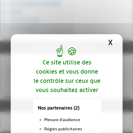
seconde guerre mondiale
Unités
XIX eme Siecle
XX eme siecle
X
Masqu
Recherche dans le site
Ce site utilise des
cookies et vous donne
le contrôle sur ceux que
Rechercher
vous souhaitez activer
Réseaux sociaux
Nos partenaires
(2)
Mesure d'audience
Régies publicitaires