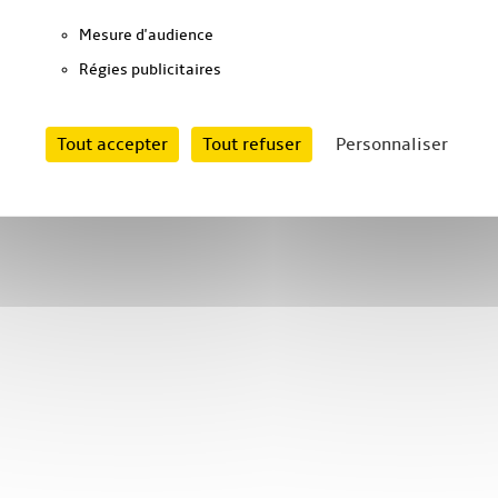
Mesure d'audience
Régies publicitaires
Tout accepter
Tout refuser
Personnaliser