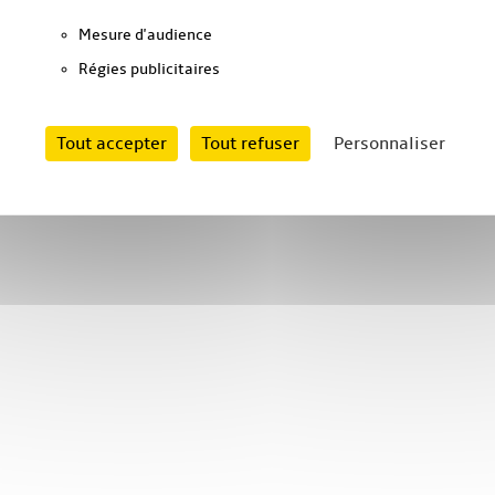
Mesure d'audience
Régies publicitaires
Tout accepter
Tout refuser
Personnaliser