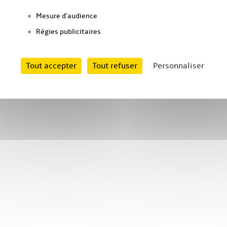
Mesure d'audience
Régies publicitaires
Tout accepter
Tout refuser
Personnaliser