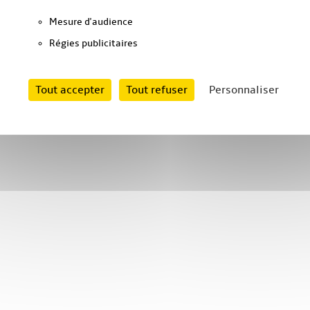
Mesure d'audience
Régies publicitaires
Tout accepter
Tout refuser
Personnaliser