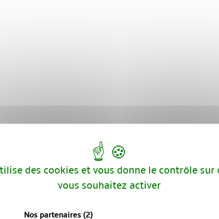
utilise des cookies et vous donne le contrôle sur
vous souhaitez activer
Nos partenaires
(2)