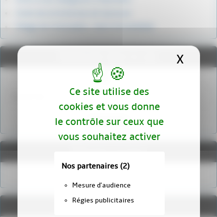
Chute de la forteresse de Syracuse
Pillage de l’Achradine ; mort d’Archimède
Recherche dans le site
X
Masqu
Ce site utilise des
cookies et vous donne
le contrôle sur ceux que
Rechercher
vous souhaitez activer
Réseaux sociaux
Nos partenaires
(2)
Mesure d'audience
Régies publicitaires
Derniers commentaires