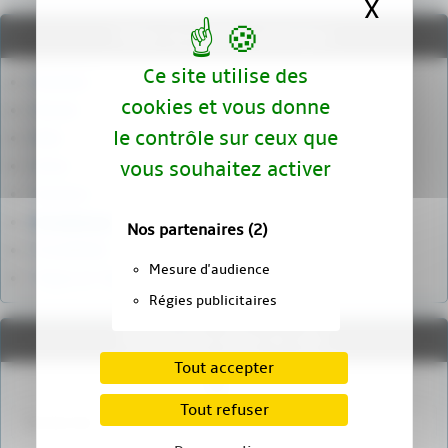
X
Masqu
Dans la même rubrique
Ce site utilise des
Déméter
cookies et vous donne
Hécate
le contrôle sur ceux que
Nike
Orion
vous souhaitez activer
Ouranos
Perséphone
Nos partenaires
(2)
Prométhée
Mesure d'audience
Titans et Titanides
Régies publicitaires
Recherche dans le site
Tout accepter
Tout refuser