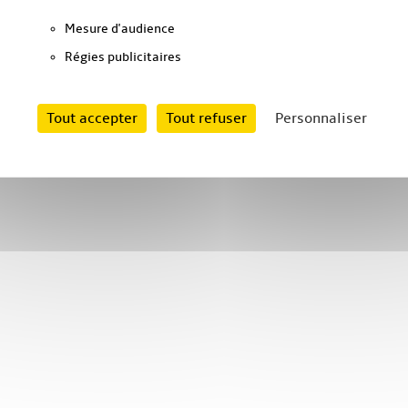
Mesure d'audience
Régies publicitaires
Tout accepter
Tout refuser
Personnaliser