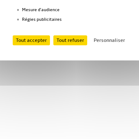
Mesure d'audience
Régies publicitaires
Tout accepter
Tout refuser
Personnaliser