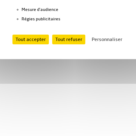
Mesure d'audience
Régies publicitaires
Tout accepter
Tout refuser
Personnaliser