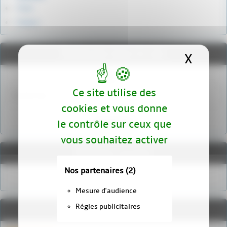
Thot
Uræus
Recherche dans le site
X
Masqu
Ce site utilise des
cookies et vous donne
Rechercher
le contrôle sur ceux que
vous souhaitez activer
Réseaux sociaux
Nos partenaires
(2)
Mesure d'audience
Régies publicitaires
Derniers commentaires