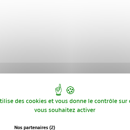
utilise des cookies et vous donne le contrôle sur
vous souhaitez activer
Nos partenaires
(2)