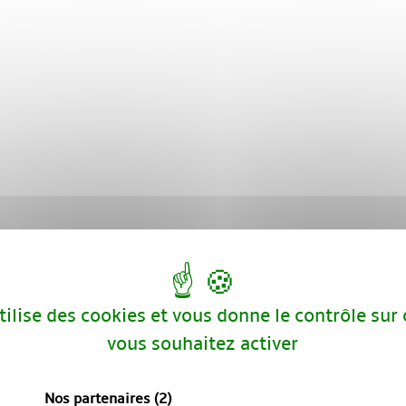
utilise des cookies et vous donne le contrôle sur
vous souhaitez activer
Nos partenaires
(2)