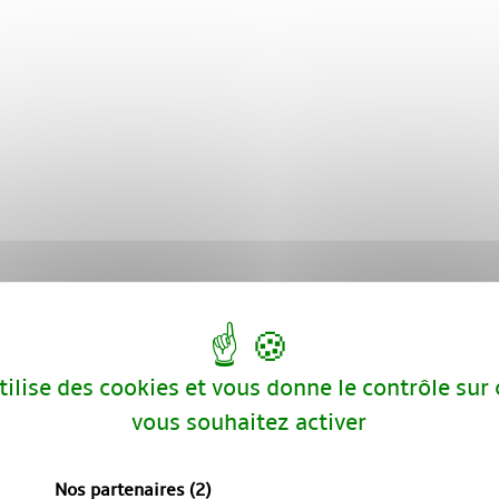
utilise des cookies et vous donne le contrôle sur
vous souhaitez activer
Nos partenaires
(2)