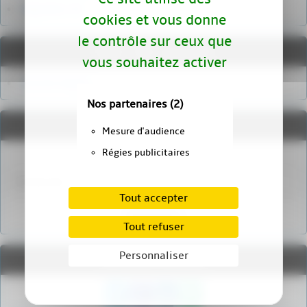
Napoléon III
cookies et vous donne
le contrôle sur ceux que
Mots-clés associés
vous souhaitez activer
second empire
Nos partenaires
(2)
Recherche dans le site
Mesure d'audience
Régies publicitaires
Tout accepter
Rechercher
Tout refuser
Personnaliser
Réseaux sociaux