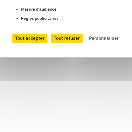
Mesure d'audience
Régies publicitaires
Tout accepter
Tout refuser
Personnaliser