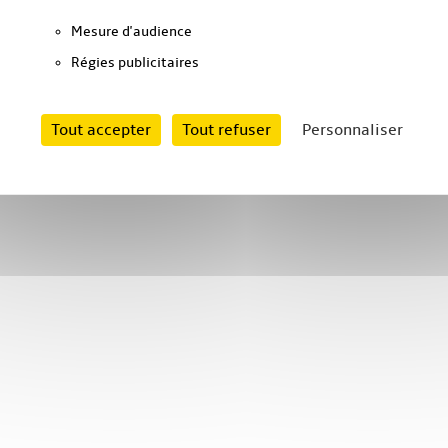
Mesure d'audience
Régies publicitaires
Tout accepter
Tout refuser
Personnaliser