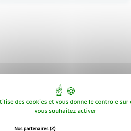
utilise des cookies et vous donne le contrôle sur
vous souhaitez activer
Nos partenaires
(2)