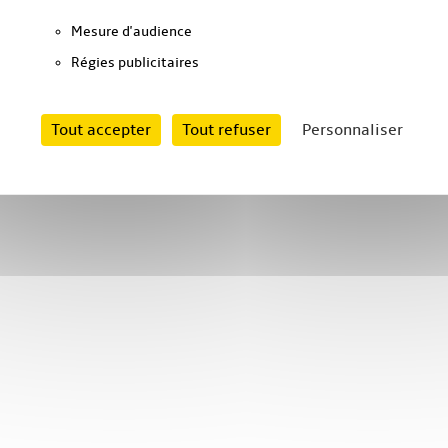
Mesure d'audience
Régies publicitaires
Tout accepter
Tout refuser
Personnaliser