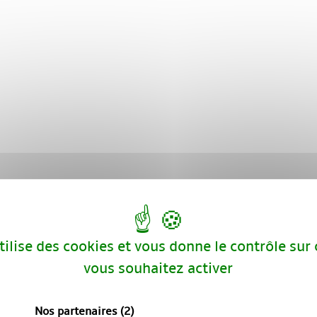
utilise des cookies et vous donne le contrôle sur
vous souhaitez activer
Nos partenaires
(2)