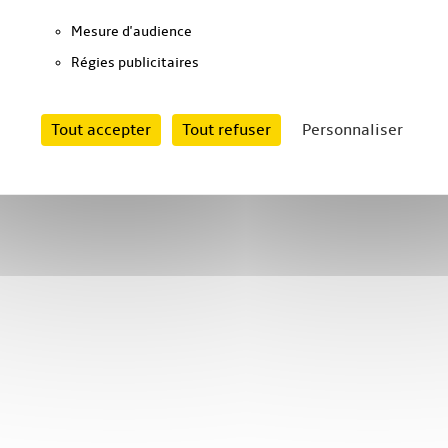
Mesure d'audience
Régies publicitaires
Tout accepter
Tout refuser
Personnaliser