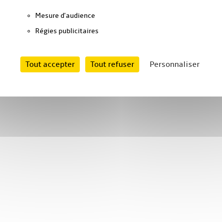
Mesure d'audience
Régies publicitaires
Tout accepter
Tout refuser
Personnaliser