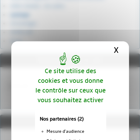
Alliés romains : les Latins
Carthage
Chronologie
HAMILCAR
Rome
X
Masqu
Recherche dans le site
Ce site utilise des
cookies et vous donne
le contrôle sur ceux que
vous souhaitez activer
Rechercher
Nos partenaires
(2)
Réseaux sociaux
Mesure d'audience