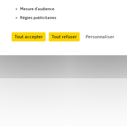
Mesure d'audience
Régies publicitaires
Tout accepter
Tout refuser
Personnaliser