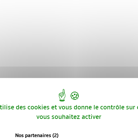
utilise des cookies et vous donne le contrôle sur
vous souhaitez activer
Nos partenaires
(2)