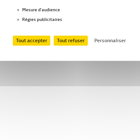
Mesure d'audience
Régies publicitaires
Tout accepter
Tout refuser
Personnaliser