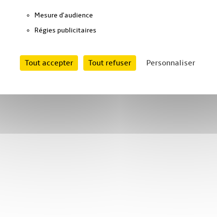
Mesure d'audience
Régies publicitaires
Tout accepter
Tout refuser
Personnaliser