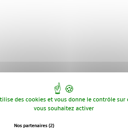
utilise des cookies et vous donne le contrôle sur
vous souhaitez activer
Nos partenaires
(2)