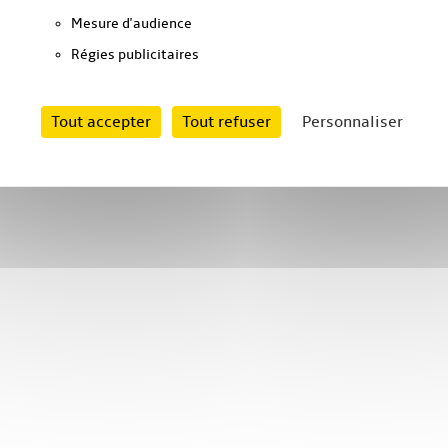
Mesure d'audience
Régies publicitaires
Tout accepter
Tout refuser
Personnaliser