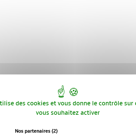
utilise des cookies et vous donne le contrôle sur
vous souhaitez activer
Nos partenaires
(2)