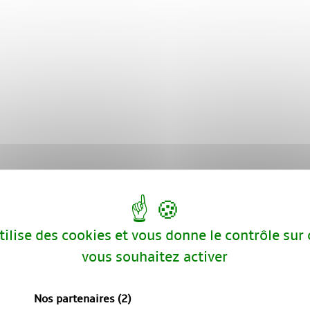
utilise des cookies et vous donne le contrôle sur
vous souhaitez activer
Nos partenaires
(2)