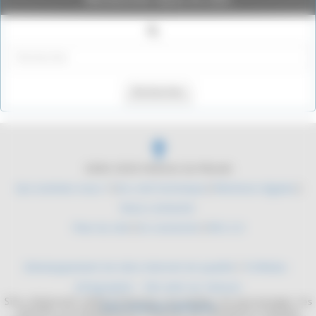
Rechercher
2004-2026 Histoire du Monde
Qui sommes nous ?
|
Du coté technique
|
Mentions légales
|
Nous contacter
Plan du site
|
Se connecter
|
RSS 2.0
Développement de sites internet de qualité
/
YLMedia -
Infographie - Site web sur mesure
Site collaboratif, dédié à l'histoire. Les mythes, les personnages, les
Sites internet médicaux
batailles, les équipements militaires. De l'antiquité à l'époque