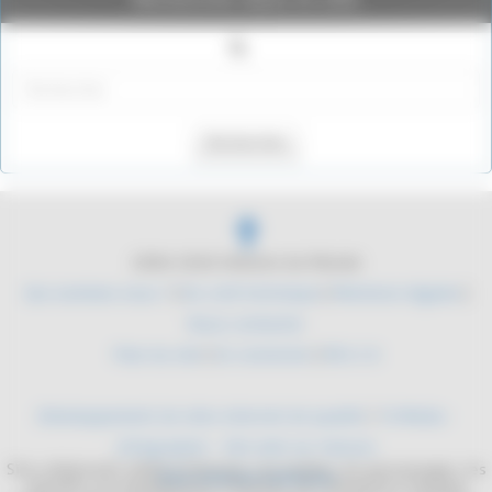
Rechercher
2004-2026 Histoire du Monde
Qui sommes nous ?
|
Du coté technique
|
Mentions légales
|
Nous contacter
Plan du site
|
Se connecter
|
RSS 2.0
Développement de sites internet de qualité
/
YLMedia -
Infographie - Site web sur mesure
Site collaboratif, dédié à l'histoire. Les mythes, les personnages, les
Sites internet médicaux
batailles, les équipements militaires. De l'antiquité à l'époque