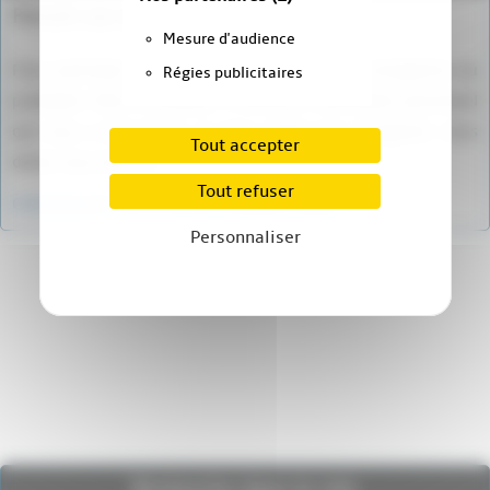
Forum sur abonnement
Mesure d'audience
Pour participer à ce forum, vous devez vous enregistrer au
Régies publicitaires
préalable. Merci d’indiquer ci-dessous l’identifiant personnel
qui vous a été fourni. Si vous n’êtes pas enregistré, vous
Tout accepter
devez vous inscrire.
Tout refuser
Connexion
|
S’inscrire
|
mot de passe oublié ?
Personnaliser
Recherche dans le site