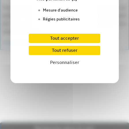
Pour participer à ce forum, vous devez vous enregistrer au
Mesure d'audience
préalable. Merci d’indiquer ci-dessous l’identifiant personnel
Régies publicitaires
qui vous a été fourni. Si vous n’êtes pas enregistré, vous
devez vous inscrire.
Tout accepter
Connexion
|
S’inscrire
|
mot de passe oublié ?
Tout refuser
Personnaliser
Recherche dans le site