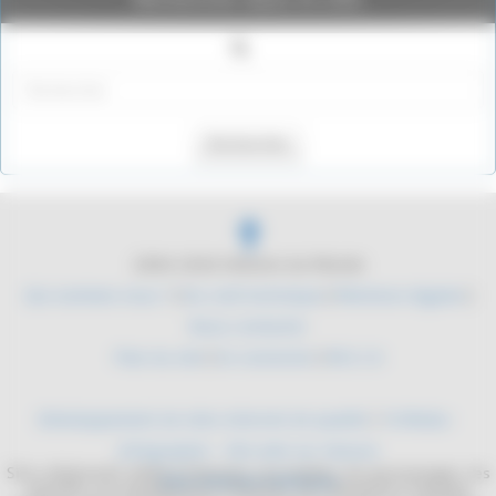
Rechercher
2004-2026 Histoire du Monde
Qui sommes nous ?
|
Du coté technique
|
Mentions légales
|
Nous contacter
Plan du site
|
Se connecter
|
RSS 2.0
Développement de sites internet de qualité
/
YLMedia -
Infographie - Site web sur mesure
Site collaboratif, dédié à l'histoire. Les mythes, les personnages, les
Sites internet médicaux
batailles, les équipements militaires. De l'antiquité à l'époque