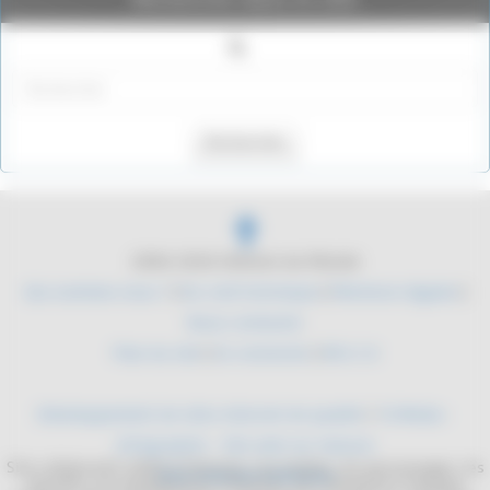
Rechercher
2004-2026 Histoire du Monde
Qui sommes nous ?
|
Du coté technique
|
Mentions légales
|
Nous contacter
Plan du site
|
Se connecter
|
RSS 2.0
Développement de sites internet de qualité
/
YLMedia -
Infographie - Site web sur mesure
Site collaboratif, dédié à l'histoire. Les mythes, les personnages, les
Sites internet médicaux
batailles, les équipements militaires. De l'antiquité à l'époque