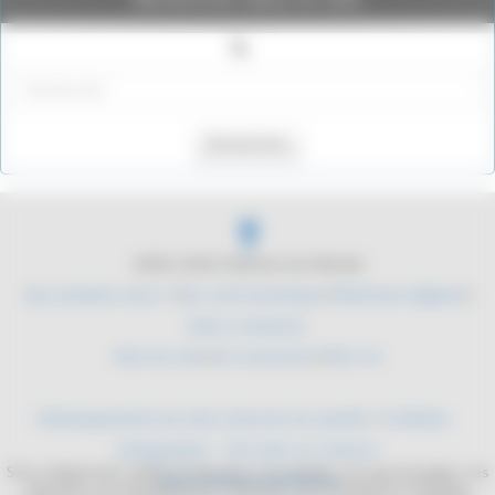
Rechercher
2004-2026 Histoire du Monde
Qui sommes nous ?
|
Du coté technique
|
Mentions légales
|
Nous contacter
Plan du site
|
Se connecter
|
RSS 2.0
Développement de sites internet de qualité
/
YLMedia -
Infographie - Site web sur mesure
Site collaboratif, dédié à l'histoire. Les mythes, les personnages, les
Sites internet médicaux
batailles, les équipements militaires. De l'antiquité à l'époque