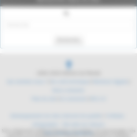
Rechercher
2004-2026 Histoire du Monde
Qui sommes nous ?
|
Du coté technique
|
Mentions légales
|
Nous contacter
Plan du site
|
Se connecter
|
RSS 2.0
Développement de sites internet de qualité
/
YLMedia -
Infographie - Site web sur mesure
Site collaboratif, dédié à l'histoire. Les mythes, les personnages, les
Sites internet médicaux
batailles, les équipements militaires. De l'antiquité à l'époque